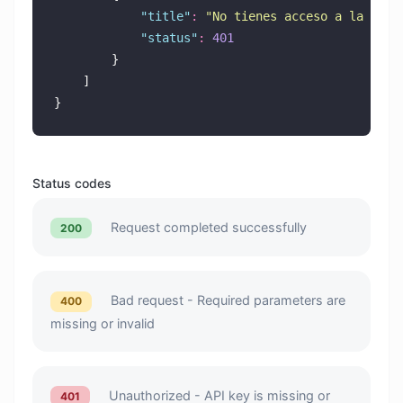
"
title
"
:
"
No tienes acceso a la API.
"
status
"
:
401
        }
    ]
}
Status codes
Request completed successfully
200
Bad request - Required parameters are
400
missing or invalid
Unauthorized - API key is missing or
401