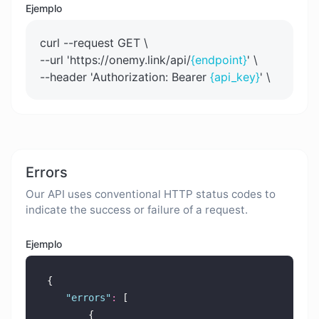
Ejemplo
curl --request GET \
--url 'https://onemy.link/api/
{endpoint}
' \
--header 'Authorization: Bearer
{api_key}
' \
Errors
Our API uses conventional HTTP status codes to
indicate the success or failure of a request.
Ejemplo
{
"
errors
"
:
 [
        {