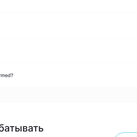
rmed?
батывать